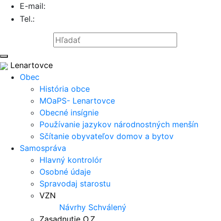
E-mail:
info@lenartovce.sk
Tel.:
047/559 32 11
Mapa stránky
Lenartovce
Obec
História obce
MOaPS- Lenartovce
Obecné insígnie
Používanie jazykov národnostných menšín
Sčítanie obyvateľov domov a bytov
Samospráva
Hlavný kontrolór
Osobné údaje
Spravodaj starostu
VZN
Návrhy
Schválený
Zasadnutie O.Z.