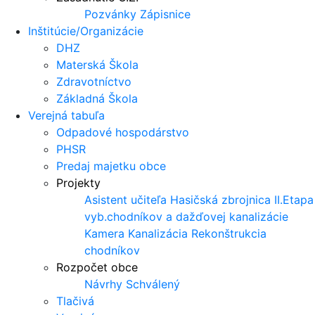
Pozvánky
Zápisnice
Inštitúcie/Organizácie
DHZ
Materská Škola
Zdravotníctvo
Základná Škola
Verejná tabuľa
Odpadové hospodárstvo
PHSR
Predaj majetku obce
Projekty
Asistent učiteľa
Hasičská zbrojnica
II.Etapa
vyb.chodníkov a dažďovej kanalizácie
Kamera
Kanalizácia
Rekonštrukcia
chodníkov
Rozpočet obce
Návrhy
Schválený
Tlačivá