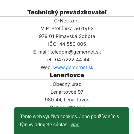
Technický prevádzkovateľ
G-Net s.r.o.
M.R. Štefánika 5670/62
979 01 Rimavská Sobota
IČO: 44 553 005
E-mail: teledom@gemernet.sk
Tel.: 047/222 44 44
Web:
www.gemernet.sk
Lenartovce
Obecný úrad
Lenartovce 97
980 44, Lenartovce
IČO: 00 318 892
E-mail:
info@lenartovce.sk
Tento web využíva cookies. Jeho používaním s
Tel.:
047/559 32 11
tým vyjadrujete súhlas.
viac
Web:
www.lenartovce.sk