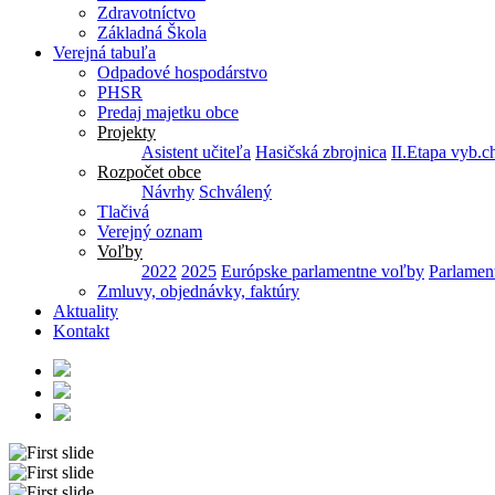
Zdravotníctvo
Základná Škola
Verejná tabuľa
Odpadové hospodárstvo
PHSR
Predaj majetku obce
Projekty
Asistent učiteľa
Hasičská zbrojnica
II.Etapa vyb.c
Rozpočet obce
Návrhy
Schválený
Tlačivá
Verejný oznam
Voľby
2022
2025
Európske parlamentne voľby
Parlamen
Zmluvy, objednávky, faktúry
Aktuality
Kontakt