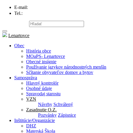
E-mail:
info@lenartovce.sk
Tel.:
047/559 32 11
Mapa stránky
Lenartovce
Obec
História obce
MOaPS- Lenartovce
Obecné insígnie
Používanie jazykov národnostných menšín
Sčítanie obyvateľov domov a bytov
Samospráva
Hlavný kontrolór
Osobné údaje
Spravodaj starostu
VZN
Návrhy
Schválený
Zasadnutie O.Z.
Pozvánky
Zápisnice
Inštitúcie/Organizácie
DHZ
Materská Škola