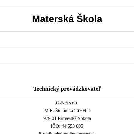
Materská Škola
Technický prevádzkovateľ
G-Net s.r.o.
M.R. Štefánika 5670/62
979 01 Rimavská Sobota
IČO: 44 553 005
E-mail: teledom@gemernet.sk