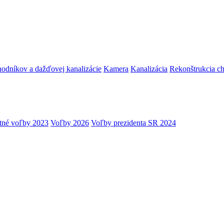
hodníkov a dažďovej kanalizácie
Kamera
Kanalizácia
Rekonštrukcia c
tné voľby 2023
Voľby 2026
Voľby prezidenta SR 2024