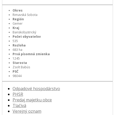
Okres
Rimavská Sobota
Región
Gemer
Kraj
Banskobystrický
Počet obyvateľov
535
Rozloha
683 ha
Prvá písomná zmienka
1245
Starosta
Zsolt Babús
PSČ
98044
Odpadové hospodárstvo
PHSR
Predaj majetku obce
Tlačivá
Verejný oznam