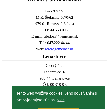
G-Net s.r.o.
M.R. Štefánika 5670/62
979 01 Rimavská Sobota
IČO: 44 553 005
E-mail: teledom@gemernet.sk
Tel.: 047/222 44 44
Web:
www.gemernet.sk
Lenartovce
Obecný úrad
Lenartovce 97
980 44, Lenartovce
IČO: 00 318 892
E-mail:
info@lenartovce.sk
Tento web využíva cookies. Jeho používaním s
Tel.:
047/559 32 11
tým vyjadrujete súhlas.
viac
Web:
www.lenartovce.sk