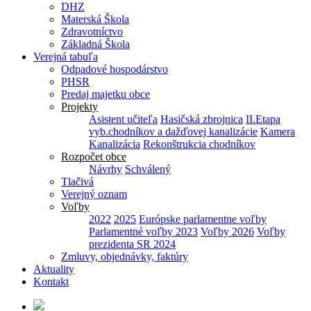
DHZ
Materská Škola
Zdravotníctvo
Základná Škola
Verejná tabuľa
Odpadové hospodárstvo
PHSR
Predaj majetku obce
Projekty
Asistent učiteľa
Hasičská zbrojnica
II.Etapa
vyb.chodníkov a dažďovej kanalizácie
Kamera
Kanalizácia
Rekonštrukcia chodníkov
Rozpočet obce
Návrhy
Schválený
Tlačivá
Verejný oznam
Voľby
2022
2025
Európske parlamentne voľby
Parlamentné voľby 2023
Voľby 2026
Voľby
prezidenta SR 2024
Zmluvy, objednávky, faktúry
Aktuality
Kontakt