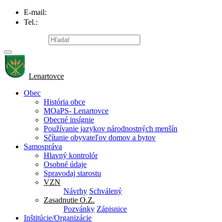
E-mail:
info@lenartovce.sk
Tel.:
047/559 32 11
Mapa stránky
Lenartovce
Obec
História obce
MOaPS- Lenartovce
Obecné insígnie
Používanie jazykov národnostných menšín
Sčítanie obyvateľov domov a bytov
Samospráva
Hlavný kontrolór
Osobné údaje
Spravodaj starostu
VZN
Návrhy
Schválený
Zasadnutie O.Z.
Pozvánky
Zápisnice
Inštitúcie/Organizácie