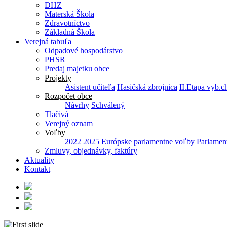
DHZ
Materská Škola
Zdravotníctvo
Základná Škola
Verejná tabuľa
Odpadové hospodárstvo
PHSR
Predaj majetku obce
Projekty
Asistent učiteľa
Hasičská zbrojnica
II.Etapa vyb.c
Rozpočet obce
Návrhy
Schválený
Tlačivá
Verejný oznam
Voľby
2022
2025
Európske parlamentne voľby
Parlamen
Zmluvy, objednávky, faktúry
Aktuality
Kontakt