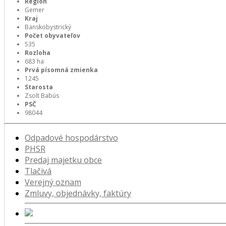
Región
Gemer
Kraj
Banskobystrický
Počet obyvateľov
535
Rozloha
683 ha
Prvá písomná zmienka
1245
Starosta
Zsolt Babús
PSČ
98044
Odpadové hospodárstvo
PHSR
Predaj majetku obce
Tlačivá
Verejný oznam
Zmluvy, objednávky, faktúry