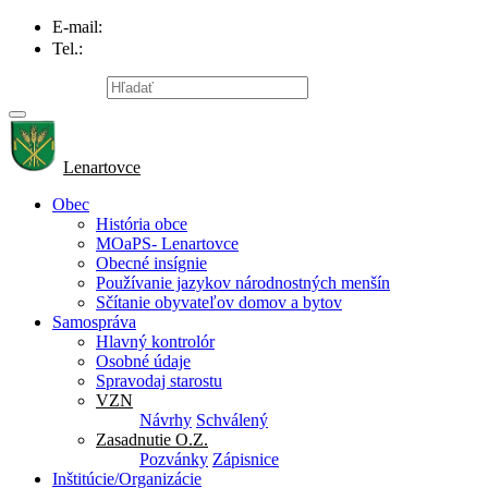
E-mail:
info@lenartovce.sk
Tel.:
047/559 32 11
Mapa stránky
Lenartovce
Obec
História obce
MOaPS- Lenartovce
Obecné insígnie
Používanie jazykov národnostných menšín
Sčítanie obyvateľov domov a bytov
Samospráva
Hlavný kontrolór
Osobné údaje
Spravodaj starostu
VZN
Návrhy
Schválený
Zasadnutie O.Z.
Pozvánky
Zápisnice
Inštitúcie/Organizácie