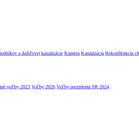
hodníkov a dažďovej kanalizácie
Kamera
Kanalizácia
Rekonštrukcia c
tné voľby 2023
Voľby 2026
Voľby prezidenta SR 2024