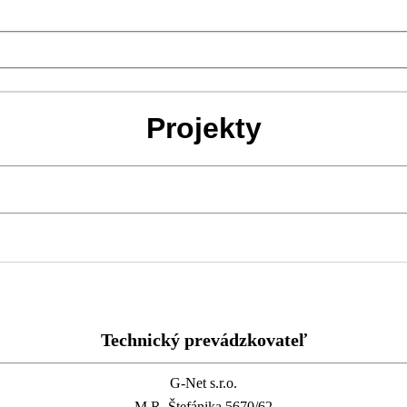
Projekty
Technický prevádzkovateľ
G-Net s.r.o.
M.R. Štefánika 5670/62