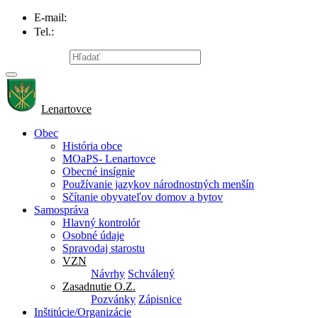
E-mail:
info@lenartovce.sk
Tel.:
047/559 32 11
Mapa stránky
Lenartovce
Obec
História obce
MOaPS- Lenartovce
Obecné insígnie
Používanie jazykov národnostných menšín
Sčítanie obyvateľov domov a bytov
Samospráva
Hlavný kontrolór
Osobné údaje
Spravodaj starostu
VZN
Návrhy
Schválený
Zasadnutie O.Z.
Pozvánky
Zápisnice
Inštitúcie/Organizácie