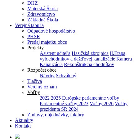
DHZ
Materská Škola
Zdravotníctvo
Základná Škola
Verejná tabuľa
Odpadové hospodárstvo
PHSR
Predaj majetku obce
Projekty
Asistent učiteľa
Hasičská zbrojnica
II.Etapa
vyb.chodníkov a dažďovej kanalizácie
Kamera
Kanalizácia
Rekonštrukcia chodníkov
Rozpočet obce
Návrhy
Schválený
Tlačivá
Verejný oznam
Voľby
2022
2025
Európske parlamentne voľby
Parlamentné voľby 2023
Voľby 2026
Voľby
prezidenta SR 2024
Zmluvy, objednávky, faktúry
Aktuality
Kontakt