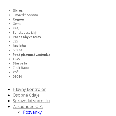
Okres
Rimavská Sobota
Región
Gemer
Kraj
Banskobystrický
Počet obyvateľov
535
Rozloha
683 ha
Prvá písomná zmienka
1245
Starosta
Zsolt Babús
PSČ
98044
Hlavný kontrolór
Osobné údaje
Spravodaj starostu
Zasadnutie O.Z.
Pozvánky