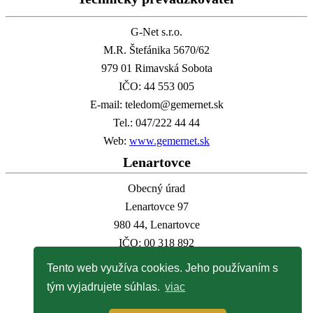
G-Net s.r.o.
M.R. Štefánika 5670/62
979 01 Rimavská Sobota
IČO: 44 553 005
E-mail: teledom@gemernet.sk
Tel.: 047/222 44 44
Web:
www.gemernet.sk
Lenartovce
Obecný úrad
Lenartovce 97
980 44, Lenartovce
IČO: 00 318 892
E-mail:
info@lenartovce.sk
Tento web využíva cookies. Jeho používaním s
Tel.:
047/559 32 11
tým vyjadrujete súhlas.
viac
Web:
www.lenartovce.sk