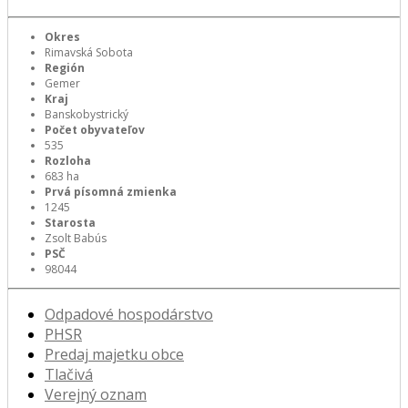
Okres
Rimavská Sobota
Región
Gemer
Kraj
Banskobystrický
Počet obyvateľov
535
Rozloha
683 ha
Prvá písomná zmienka
1245
Starosta
Zsolt Babús
PSČ
98044
Odpadové hospodárstvo
PHSR
Predaj majetku obce
Tlačivá
Verejný oznam