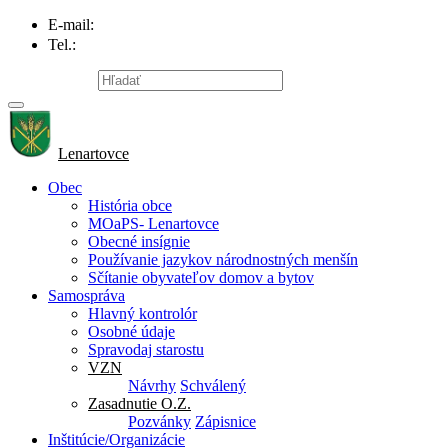
E-mail:
info@lenartovce.sk
Tel.:
047/559 32 11
Mapa stránky
Lenartovce
Obec
História obce
MOaPS- Lenartovce
Obecné insígnie
Používanie jazykov národnostných menšín
Sčítanie obyvateľov domov a bytov
Samospráva
Hlavný kontrolór
Osobné údaje
Spravodaj starostu
VZN
Návrhy
Schválený
Zasadnutie O.Z.
Pozvánky
Zápisnice
Inštitúcie/Organizácie