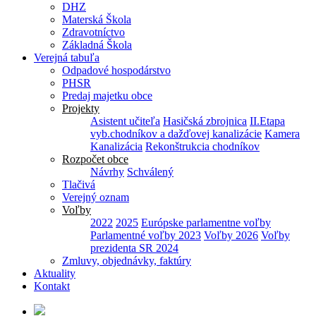
DHZ
Materská Škola
Zdravotníctvo
Základná Škola
Verejná tabuľa
Odpadové hospodárstvo
PHSR
Predaj majetku obce
Projekty
Asistent učiteľa
Hasičská zbrojnica
II.Etapa
vyb.chodníkov a dažďovej kanalizácie
Kamera
Kanalizácia
Rekonštrukcia chodníkov
Rozpočet obce
Návrhy
Schválený
Tlačivá
Verejný oznam
Voľby
2022
2025
Európske parlamentne voľby
Parlamentné voľby 2023
Voľby 2026
Voľby
prezidenta SR 2024
Zmluvy, objednávky, faktúry
Aktuality
Kontakt