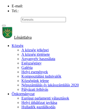
E-mail:
info@lenartovce.sk
Tel.:
047/559 32 11
Oldaltérkép
Lénártfalva
Község
A község jelképei
A község története
Anyanyelv használata
Egészségügy
Galéria
Helyi események
Komposztálási tudnivalók
Községünk jelene
Népszámlálás és lakásszámlálás 2020
Pályázati felhívás
Önkormányzat
Európai parlamenti választások
Helyi úthálózat javítása
Hulladék gazdálkodás