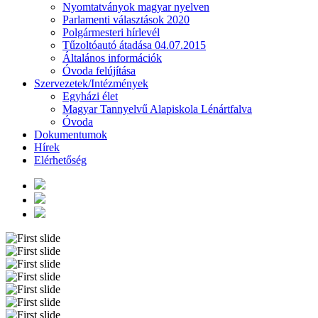
Nyomtatványok magyar nyelven
Parlamenti választások 2020
Polgármesteri hírlevél
Tűzoltóautó átadása 04.07.2015
Általános információk
Óvoda felújítása
Szervezetek/Intézmények
Egyházi élet
Magyar Tannyelvű Alapiskola Lénártfalva
Óvoda
Dokumentumok
Hírek
Elérhetőség