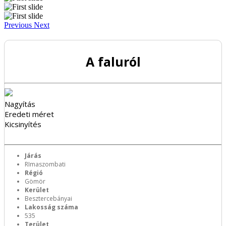
Previous
Next
A faluról
Nagyítás
Eredeti méret
Kicsinyítés
Járás
RImaszombati
Régió
Gömör
Kerület
Besztercebányai
Lakosság száma
535
Terület