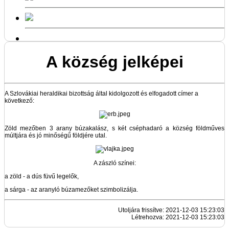
A község jelképei
A Szlovákiai heraldikai bizottság által kidolgozott és elfogadott címer a
következő:
Zöld mezőben 3 arany búzakalász, s két cséphadaró a község földműves
múltjára és jó minőségű földjére utal.
A zászló színei:
a zöld - a dús füvű legelők,
a sárga - az aranyló búzamezőket szimbolizálja.
Utoljára frissítve: 2021-12-03 15:23:03
Létrehozva: 2021-12-03 15:23:03