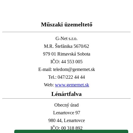
Műszaki üzemeltető
G-Net s.r.o.
M.R. Štefánika 5670/62
979 01 Rimavská Sobota
IČO: 44 553 005
E-mail: teledom@gemernet.sk
Tel.: 047/222 44 44
Web:
www.gemernet.sk
Lénártfalva
Obecný úrad
Lenartovce 97
980 44, Lenartovce
IČO: 00 318 892