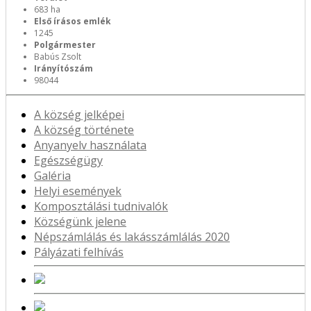
683 ha
Első írásos emlék
1245
Polgármester
Babús Zsolt
Irányítószám
98044
A község jelképei
A község története
Anyanyelv használata
Egészségügy
Galéria
Helyi események
Komposztálási tudnivalók
Községünk jelene
Népszámlálás és lakásszámlálás 2020
Pályázati felhívás